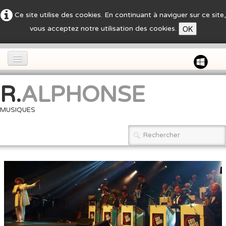
Ce site utilise des cookies. En continuant à naviguer sur ce site,
OK
vous acceptez notre utilisation des cookies.
Accueil
R.
ALPHONSE
Bio
▼
MUSIQUES
Live
CD
Photos
Pédagogie
Et quoi encore ?
Articles