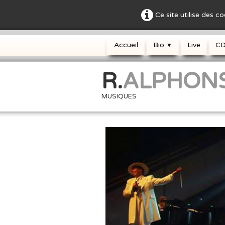
Ce site utilise des c
Accueil
Bio
Live
C
▼
R.
ALPHON
MUSIQUES